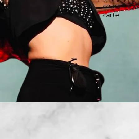
cours / 65$
carte