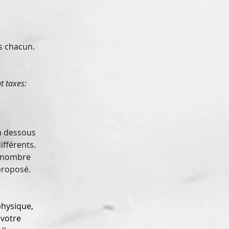
s chacun. 
t taxes: 
n dessous 
fférents. 
u nombre 
roposé. 
physique, 
votre 