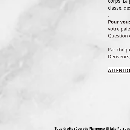
corps. La 
classe, d
. 
Pour vous
votre pai
Question 
Par chèque
Dériveurs
ATTENTIO
Tous droits réservés Flamenco Si Julie Perrea