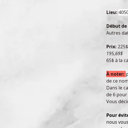
Lieu: 
4050
Début de 
Autres dat
Prix:
 225$
195,69$ 
65$ à la c
À noter: 
p
de ce nomb
Dans le ca
de 6 pour
Vous décid
Pour évit
nous vous 