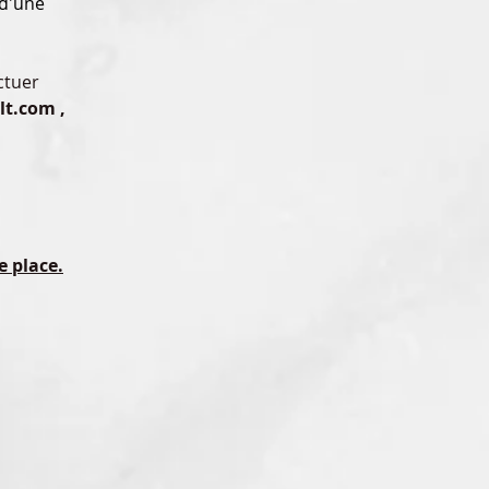
 d'une 
ctuer 
lt.com ,
 
e place.