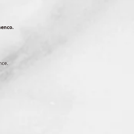
menco. 
nce.