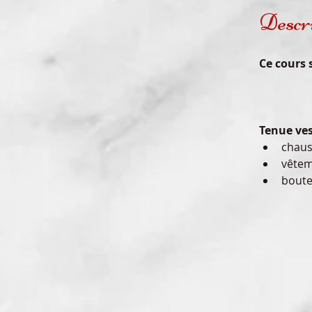
Descr
Ce cours 
Tenue ve
chaus
vêtem
boute