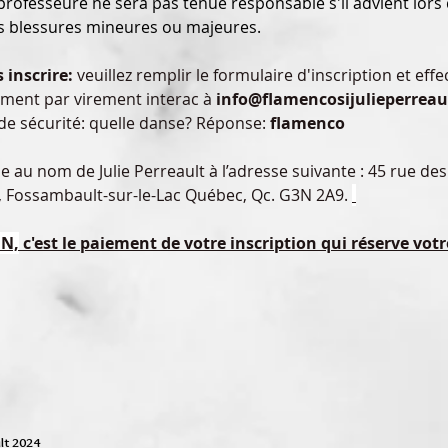
professeure ne sera pas tenue responsable s'il advient lors
es blessures mineures ou majeures. 
 inscrire: 
veuillez remplir le formulaire d'inscription et effe
ement 
par virement interac à 
info@flamencosijulieperreau
de sécurité: quelle danse? Réponse: 
flamenco
 au nom de Julie Perreault à l’adresse suivante : 45 rue des
, Fossambault-sur-le-Lac Québec, Qc. G3N 2A9.
N,
 c'est le paiement de votre inscription qui réserve votr
ult 2024